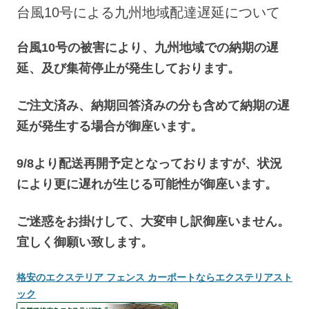
へ
台風10号による九州地域配達遅延について
ス
キ
ッ
プ
台風10号の被害により、九州地域での納期の遅
延、及び集荷停止が発生しております。
ご注文済み、納期回答済みの分も含めて納期の遅
延が発生する場合が御座います。
9/8より配送再開予定となっておりますが、状況
により更に遅れが生じる可能性が御座います。
ご迷惑をお掛けして、大変申し訳御座いません。
宜しく御願い致します。
格安のエクステリア フェンス カーポートならエクステリアスト
ック