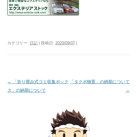
カテゴリー:
日記
| 投稿日:
2020/09/07
|
投
←
「折り畳み式ゴミ収集ボック
「タクボ物置」の納期について
稿
ス」の納期について
→
ナ
ビ
ゲ
ー
シ