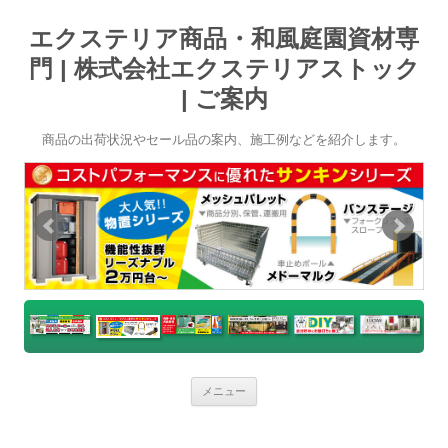
エクステリア商品・和風庭園資材専
門 | 株式会社エクステリアストック
| ご案内
商品の出荷状況やセール品の案内、施工例などを紹介します。
コ
メニュー
ン
テ
ン
ツ