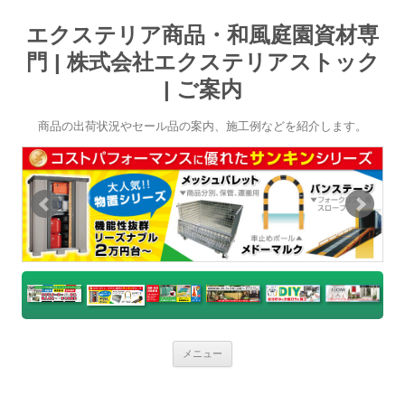
エクステリア商品・和風庭園資材専
門 | 株式会社エクステリアストック
| ご案内
商品の出荷状況やセール品の案内、施工例などを紹介します。
コ
メニュー
ン
テ
ン
ツ