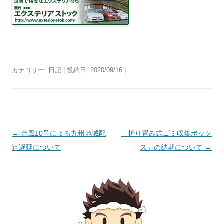
カテゴリー:
日記
| 投稿日:
2020/09/16
|
投
←
台風10号による九州地域配
「折り畳み式ゴミ収集ボック
稿
達遅延について
ス」の納期について
→
ナ
ビ
ゲ
ー
シ