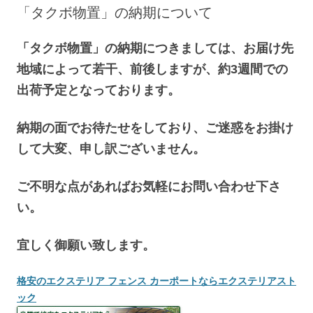
へ
「タクボ物置」の納期について
ス
キ
ッ
プ
「タクボ物置」の納期につきましては、お届け先
地域によって若干、前後しますが、約3週間での
出荷予定となっております。
納期の面でお待たせをしており、ご迷惑をお掛け
して大変、申し訳ございません。
ご不明な点があればお気軽にお問い合わせ下さ
い。
宜しく御願い致します。
格安のエクステリア フェンス カーポートならエクステリアスト
ック