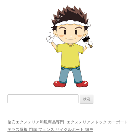
ビ
ゲ
ー
シ
ョ
ン
検
索:
格安エクステリア和風商品専門│エクステリアストック カーポート
テラス屋根 門扉 フェンス サイクルポート 網戸