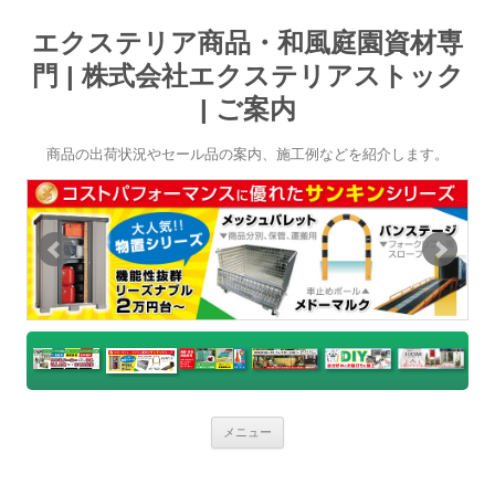
エクステリア商品・和風庭園資材専
門 | 株式会社エクステリアストック
| ご案内
商品の出荷状況やセール品の案内、施工例などを紹介します。
コ
メニュー
ン
テ
ン
ツ