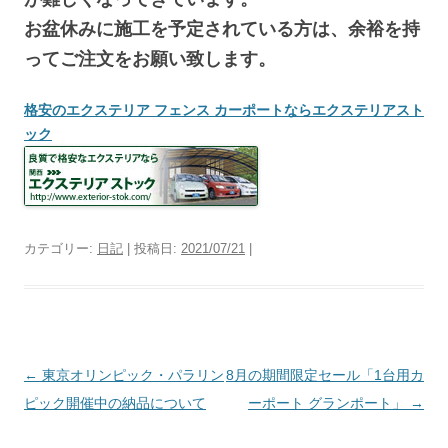
お盆休みに施工を予定されている方は、余裕を持
ってご注文をお願い致します。
格安のエクステリア フェンス カーポートならエクステリアスト
ック
カテゴリー:
日記
| 投稿日:
2021/07/21
|
投
←
東京オリンピック・パラリン
8月の期間限定セール「1台用カ
稿
ピック開催中の納品について
ーポート グランポート」
→
ナ