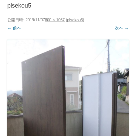
へ
plsekou5
ス
キ
ッ
プ
公開日時:
2019/11/07
800 × 1067
(
plsekou5
)
← 前へ
次へ →