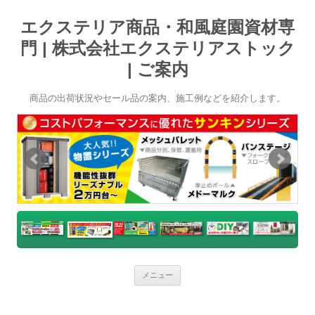
エクステリア商品・和風庭園資材専
門 | 株式会社エクステリアストック
| ご案内
商品の出荷状況やセール品の案内、施工例などを紹介します。
コ
メニュー
ン
テ
ン
ツ