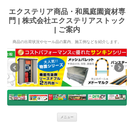
エクステリア商品・和風庭園資材専
門 | 株式会社エクステリアストック
| ご案内
商品の出荷状況やセール品の案内、施工例などを紹介します。
コ
メニュー
ン
テ
ン
ツ