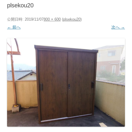
へ
plsekou20
ス
キ
ッ
プ
公開日時:
2019/11/07
800 × 600
(
plsekou20
)
← 前へ
次へ →