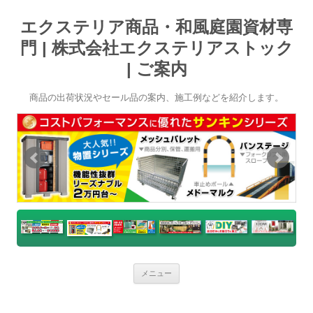
エクステリア商品・和風庭園資材専
門 | 株式会社エクステリアストック
| ご案内
商品の出荷状況やセール品の案内、施工例などを紹介します。
コ
メニュー
ン
テ
ン
ツ