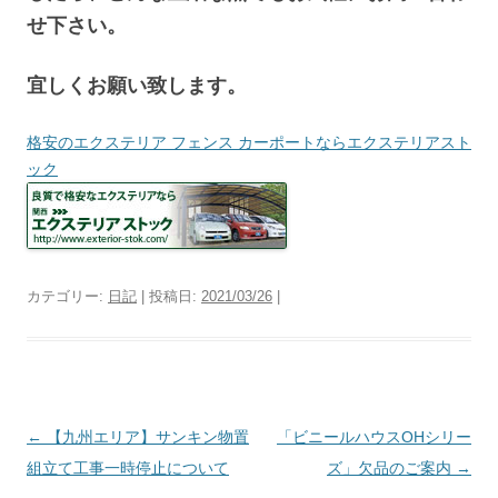
せ下さい。
宜しくお願い致します。
格安のエクステリア フェンス カーポートならエクステリアスト
ック
カテゴリー:
日記
| 投稿日:
2021/03/26
|
投
←
【九州エリア】サンキン物置
「ビニールハウスOHシリー
稿
組立て工事一時停止について
ズ」欠品のご案内
→