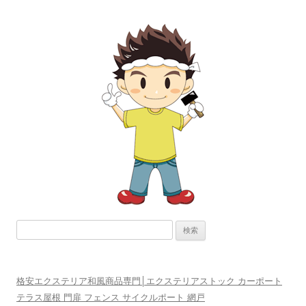
ナ
ビ
ゲ
ー
シ
ョ
ン
検
索:
格安エクステリア和風商品専門│エクステリアストック カーポート
テラス屋根 門扉 フェンス サイクルポート 網戸