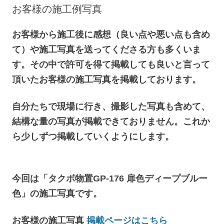
へ
お客様の施工例写真
ス
キ
ッ
プ
お客様から施工後に感想（良い点や悪い点も含め
て）や施工写真を送ってくださる方も多くいま
す。その中で許可を得て掲載しても良いと言って
頂いたお客様の施工写真を掲載しております。
自分たちで現場に行き、撮影した写真も含めて、
結構な量の写真が掲載できておりません。これか
ら少しずつ掲載していくようにします。
今回は「タクボ物置GP-176 扉色ディープブルー
色」の施工写真です。
お客様の施工写真
掲載ページはこちら