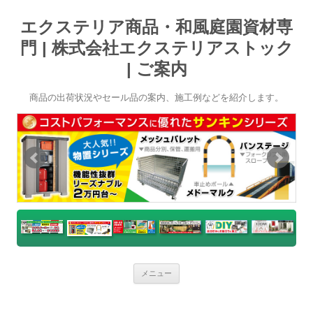
エクステリア商品・和風庭園資材専
門 | 株式会社エクステリアストック
| ご案内
商品の出荷状況やセール品の案内、施工例などを紹介します。
コ
メニュー
ン
テ
ン
ツ