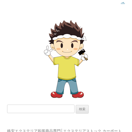
ナ
→
ビ
ゲ
ー
シ
ョ
ン
検
索:
格安エクステリア和風商品専門│エクステリアストック カーポート