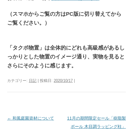
（スマホからご覧の方はPC版に切り替えてから
ご覧ください。）
「タクボ物置」は全体的にどれも高級感があるし
っかりとした物置のイメージ通り、実物を見ると
さらにそのように感じます。
カテゴリー:
日記
| 投稿日:
2020/10/17
|
投
←
和風庭園資材について
11月の期間限定セール「樹脂製
稿
ポール 木目調ラッピング柱」