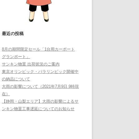
最近の投稿
8月の期間限定セール「1台用カーポート
グランポート」
サンキン物置 出荷状況のご案内
東京オリンピック・パラリンピック開催中
の納品について
大雨の影響について（2021年7月9日 9時現
在）
【静岡・山梨エリア】大雨の影響によるサ
ンキン物置工事遅延についてのお知らせ