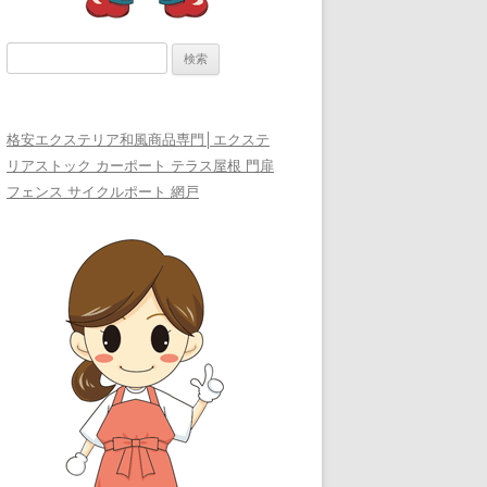
検
索:
格安エクステリア和風商品専門│エクステ
リアストック カーポート テラス屋根 門扉
フェンス サイクルポート 網戸