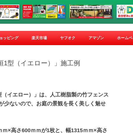
コ
ン
ショッピング
楽天市場
ヤフオク
アマゾン
ホームペ
テ
ン
ツ
へ
ス
垣1型（イエロー）」施工例
キ
ッ
プ
型（イエロー）」は、人工樹脂製の竹フェンス
が少ないので、お庭の景観を長く美しく魅せ
ｍ×高さ600ｍｍが1枚と、幅1315ｍｍ×高さ