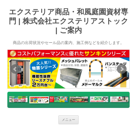
エクステリア商品・和風庭園資材専
門 | 株式会社エクステリアストック
| ご案内
商品の出荷状況やセール品の案内、施工例などを紹介します。
コ
メニュー
ン
テ
ン
ツ