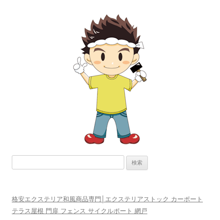
ビ
ゲ
ー
シ
ョ
ン
検
索:
格安エクステリア和風商品専門│エクステリアストック カーポート
テラス屋根 門扉 フェンス サイクルポート 網戸