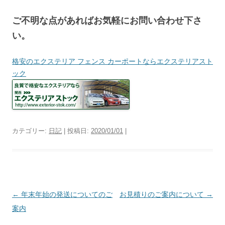
ご不明な点があればお気軽にお問い合わせ下さ
い。
格安のエクステリア フェンス カーポートならエクステリアスト
ック
カテゴリー:
日記
| 投稿日:
2020/01/01
|
投
←
年末年始の発送についてのご
お見積りのご案内について
→
稿
案内
ナ