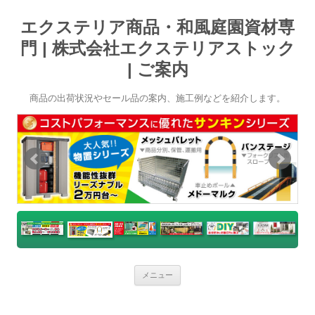
エクステリア商品・和風庭園資材専
門 | 株式会社エクステリアストック
| ご案内
商品の出荷状況やセール品の案内、施工例などを紹介します。
コ
メニュー
ン
テ
ン
ツ