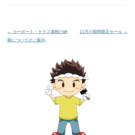
投
←
カーポート・テラス屋根の納
11月の期間限定セール
→
稿
期についてのご案内
ナ
ビ
ゲ
ー
シ
ョ
ン