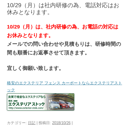
へ
10/29（月）は社内研修の為、電話対応はお
ス
キ
休みとなります。
ッ
プ
10/29（月）は、社内研修の為、お電話の対応は
お休みとなります。
メールでの問い合わせや見積もりは、研修時間の
間も順番にお返事させて頂きます。
宜しく御願い致します。
格安のエクステリア フェンス カーポートならエクステリアスト
ック
カテゴリー:
日記
| 投稿日:
2018/10/26
|