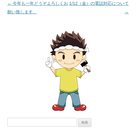
投
←
今年も一年どうぞよろしくお
1/12（金）の電話対応について
稿
願い致します。
→
ナ
ビ
ゲ
ー
シ
ョ
ン
検
索: