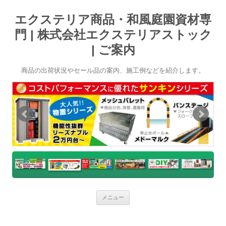
エクステリア商品・和風庭園資材専
門 | 株式会社エクステリアストック
| ご案内
商品の出荷状況やセール品の案内、施工例などを紹介します。
コ
メニュー
ン
テ
ン
ツ