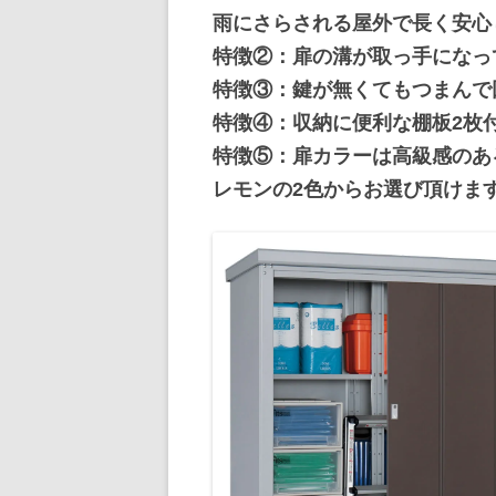
雨にさらされる屋外で長く安心
特徴②：扉の溝が取っ手になっ
特徴③：鍵が無くてもつまんで
特徴④：収納に便利な棚板2枚
特徴⑤：扉カラーは高級感のあ
レモンの2色からお選び頂けま