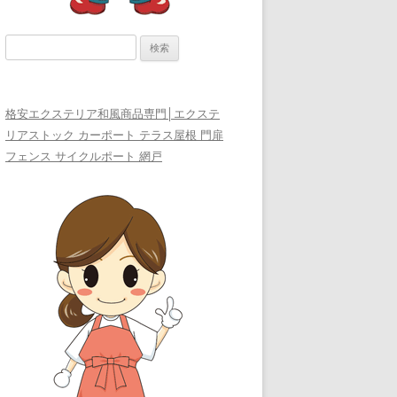
検
索:
格安エクステリア和風商品専門│エクステ
リアストック カーポート テラス屋根 門扉
フェンス サイクルポート 網戸