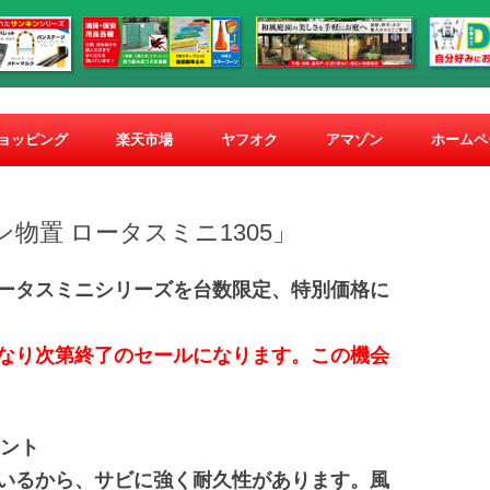
コ
ン
ショッピング
楽天市場
ヤフオク
アマゾン
ホームペ
テ
ン
ツ
へ
ス
物置 ロータスミニ1305」
キ
ッ
プ
ータスミニシリーズを台数限定、特別価格に
なり次第終了のセールになります。この機会
イント
いるから、サビに強く耐久性があります。風