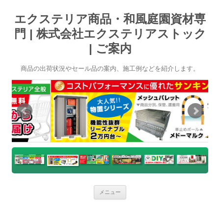
エクステリア商品・和風庭園資材専
門 | 株式会社エクステリアストック
| ご案内
商品の出荷状況やセール品の案内、施工例などを紹介します。
コ
メニュー
ン
テ
ン
ツ