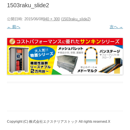
へ
1503raku_slide2
ス
キ
ッ
プ
公開日時:
2015/06/08
940 × 300
(
1503raku_slide2
)
← 前へ
次へ →
Copyright (C) 株式会社エクステリアストック All rights reserved.X