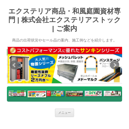
エクステリア商品・和風庭園資材専
門 | 株式会社エクステリアストック
| ご案内
商品の出荷状況やセール品の案内、施工例などを紹介します。
コ
メニュー
ン
テ
ン
ツ