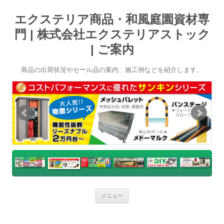
エクステリア商品・和風庭園資材専
門 | 株式会社エクステリアストック
| ご案内
商品の出荷状況やセール品の案内、施工例などを紹介します。
コ
メニュー
ン
テ
ン
ツ