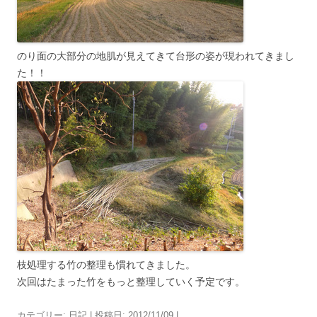
のり面の大部分の地肌が見えてきて台形の姿が現われてきまし
た！！
枝処理する竹の整理も慣れてきました。
次回はたまった竹をもっと整理していく予定です。
カテゴリー:
日記
| 投稿日:
2012/11/09
|