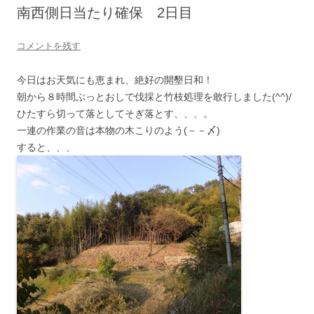
へ
南西側日当たり確保 2日目
ス
キ
ッ
プ
コメントを残す
今日はお天気にも恵まれ、絶好の開墾日和！
朝から８時間ぶっとおしで伐採と竹枝処理を敢行しました(^^)/
ひたすら切って落としてそぎ落とす、、、。
一連の作業の音は本物の木こりのよう(－－〆)
すると、、、