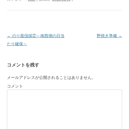
投
←
のり面伐採②～南西側の日当
野焼き準備
→
稿
たり確保～
ナ
ビ
コメントを残す
ゲ
ー
メールアドレスが公開されることはありません。
シ
コメント
ョ
ン