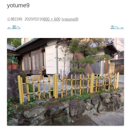
へ
yotume9
ス
キ
ッ
プ
公開日時:
2020/02/16
800 × 600
(
yotume9
)
← 前へ
次へ →