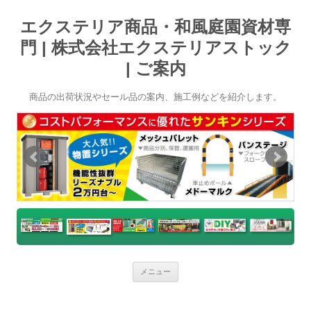
エクステリア商品・和風庭園資材専
門 | 株式会社エクステリアストック
| ご案内
商品の出荷状況やセール品の案内、施工例などを紹介します。
コ
メニュー
ン
テ
ン
ツ