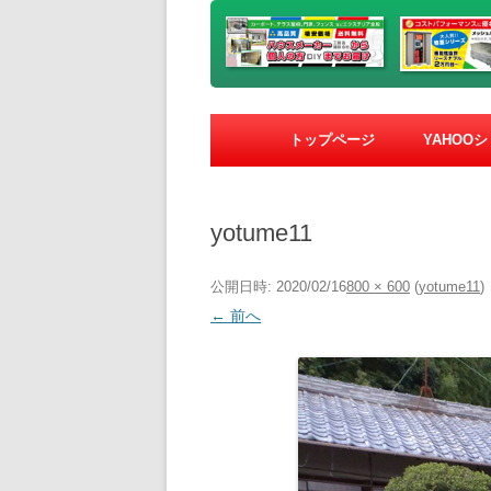
トップページ
YAHOO
yotume11
公開日時:
2020/02/16
800 × 600
(
yotume11
)
← 前へ