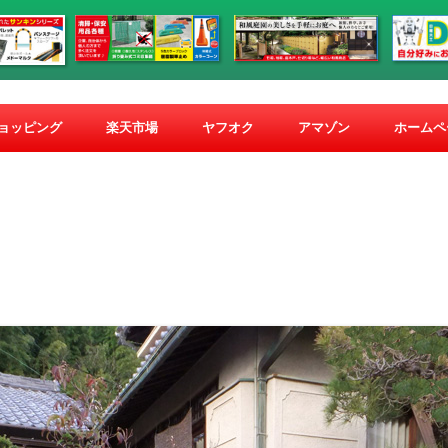
コ
ン
ショッピング
楽天市場
ヤフオク
アマゾン
ホームペ
テ
ン
ツ
へ
ス
キ
ッ
プ