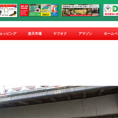
コ
ン
ショッピング
楽天市場
ヤフオク
アマゾン
ホームペ
テ
ン
ツ
へ
ス
キ
ッ
プ