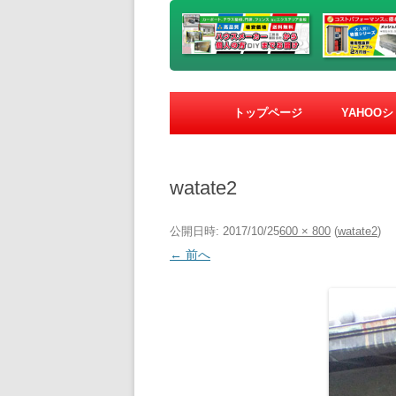
トップページ
YAHOO
watate2
公開日時:
2017/10/25
600 × 800
(
watate2
)
← 前へ