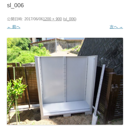
へ
sl_006
ス
キ
ッ
プ
公開日時:
2017/06/06
1200 × 900
(
sl_006
)
← 前へ
次へ →