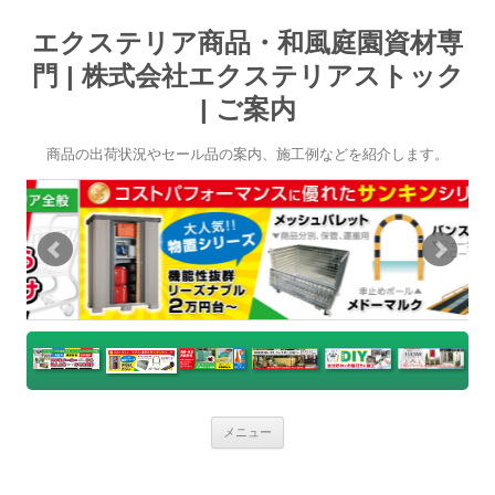
エクステリア商品・和風庭園資材専
門 | 株式会社エクステリアストック
| ご案内
商品の出荷状況やセール品の案内、施工例などを紹介します。
コ
メニュー
ン
テ
ン
ツ