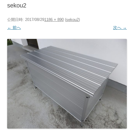
へ
sekou2
ス
キ
ッ
プ
公開日時:
2017/08/29
1186 × 890
(
sekou2
)
← 前へ
次へ →