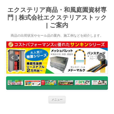
エクステリア商品・和風庭園資材専
門 | 株式会社エクステリアストック
| ご案内
商品の出荷状況やセール品の案内、施工例などを紹介します。
コ
メニュー
ン
テ
ン
ツ