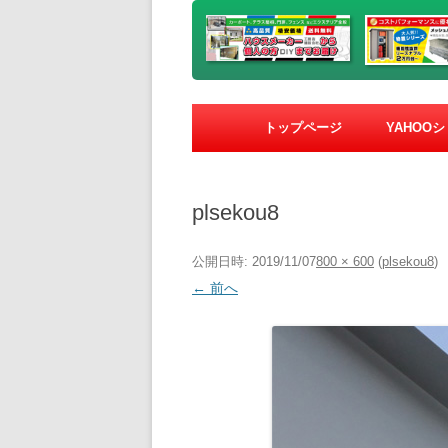
トップページ
YAHOO
plsekou8
公開日時:
2019/11/07
800 × 600
(
plsekou8
)
← 前へ