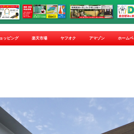
コ
ン
ショッピング
楽天市場
ヤフオク
アマゾン
ホームペ
テ
ン
ツ
へ
ス
キ
ッ
プ