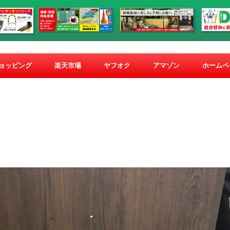
コ
ン
ショッピング
楽天市場
ヤフオク
アマゾン
ホームペ
テ
ン
ツ
へ
ス
キ
ッ
プ