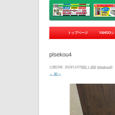
トップページ
YAHOO
plsekou4
公開日時:
2019/11/07
800 × 600
(
plsekou4
)
← 前へ