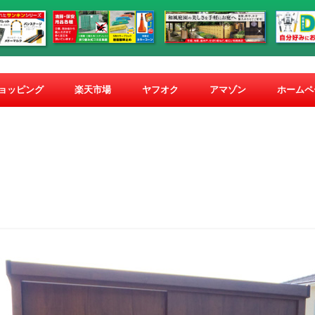
コ
ン
ショッピング
楽天市場
ヤフオク
アマゾン
ホームペ
テ
ン
ツ
へ
ス
キ
ッ
プ