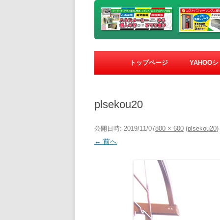
トップページ
YAHOO
plsekou20
公開日時:
2019/11/07
800 × 600
(
plsekou20
)
← 前へ