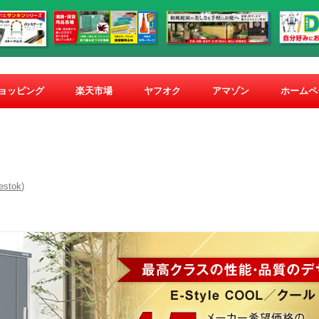
コ
ン
ショッピング
楽天市場
ヤフオク
アマゾン
ホームペ
テ
ン
ツ
へ
ス
キ
ッ
プ
estok
)