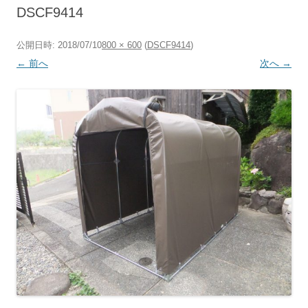
へ
DSCF9414
ス
キ
ッ
プ
公開日時:
2018/07/10
800 × 600
(
DSCF9414
)
← 前へ
次へ →