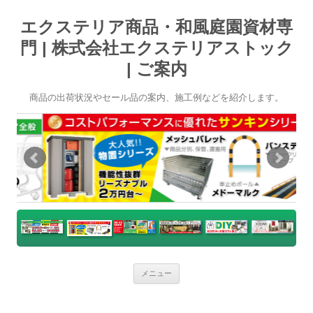
エクステリア商品・和風庭園資材専
門 | 株式会社エクステリアストック
| ご案内
商品の出荷状況やセール品の案内、施工例などを紹介します。
コ
メニュー
ン
テ
ン
ツ