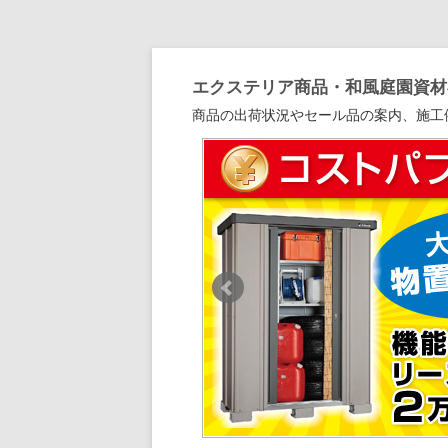
エクステリア商品・和風庭園資材専
商品の出荷状況やセール品の案内、施工