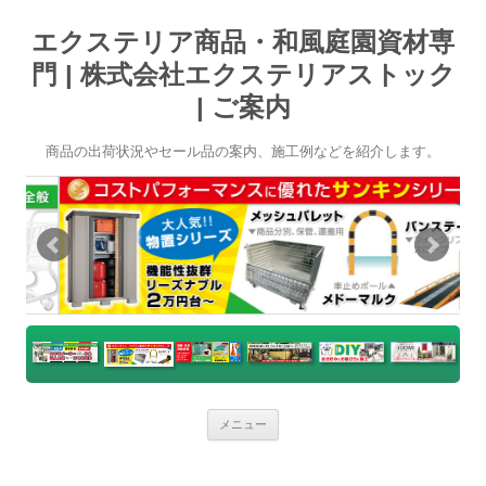
エクステリア商品・和風庭園資材専
門 | 株式会社エクステリアストック
| ご案内
商品の出荷状況やセール品の案内、施工例などを紹介します。
コ
メニュー
ン
テ
ン
ツ