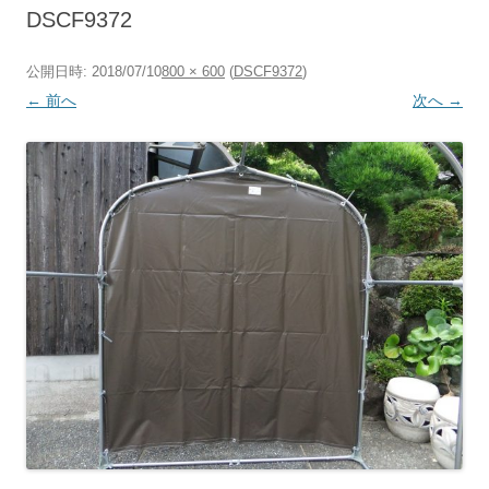
へ
DSCF9372
ス
キ
ッ
プ
公開日時:
2018/07/10
800 × 600
(
DSCF9372
)
← 前へ
次へ →