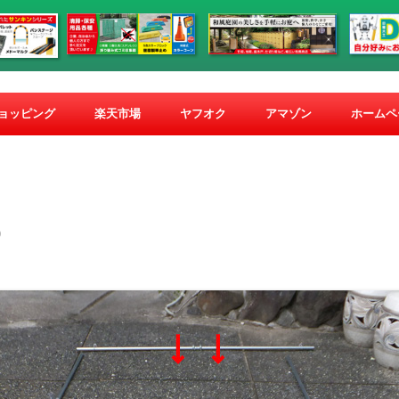
コ
ン
ショッピング
楽天市場
ヤフオク
アマゾン
ホームペ
テ
ン
ツ
へ
ス
キ
ッ
プ
)