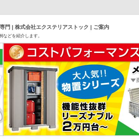
門 | 株式会社エクステリアストック | ご案内
例などを紹介します。