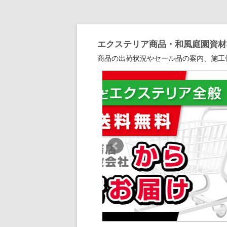
エクステリア商品・和風庭園資材専
商品の出荷状況やセール品の案内、施工