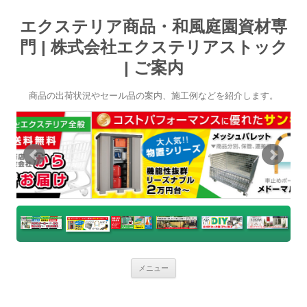
エクステリア商品・和風庭園資材専
門 | 株式会社エクステリアストック
| ご案内
商品の出荷状況やセール品の案内、施工例などを紹介します。
コ
メニュー
ン
テ
ン
ツ