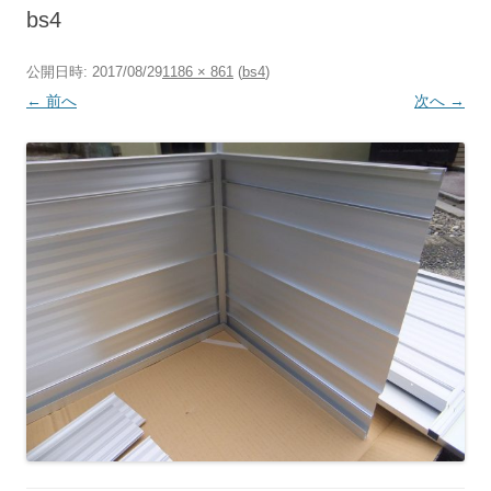
へ
bs4
ス
キ
ッ
プ
公開日時:
2017/08/29
1186 × 861
(
bs4
)
← 前へ
次へ →