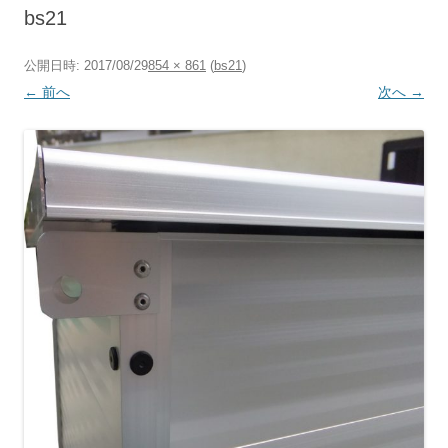
へ
bs21
ス
キ
ッ
プ
公開日時:
2017/08/29
854 × 861
(
bs21
)
← 前へ
次へ →