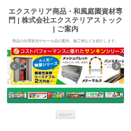
エクステリア商品・和風庭園資材専
門 | 株式会社エクステリアストック
| ご案内
商品の出荷状況やセール品の案内、施工例などを紹介します。
コ
メニュー
ン
テ
ン
ツ