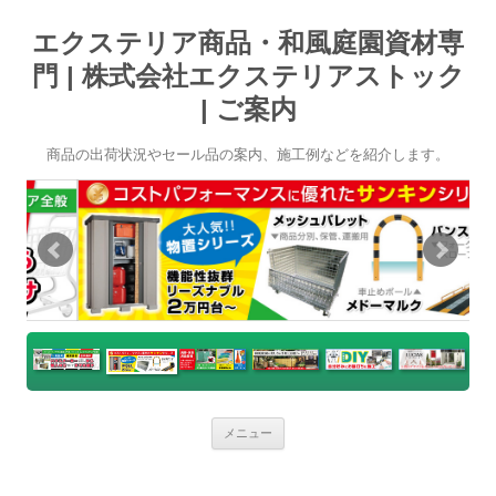
エクステリア商品・和風庭園資材専
門 | 株式会社エクステリアストック
| ご案内
商品の出荷状況やセール品の案内、施工例などを紹介します。
コ
メニュー
ン
テ
ン
ツ