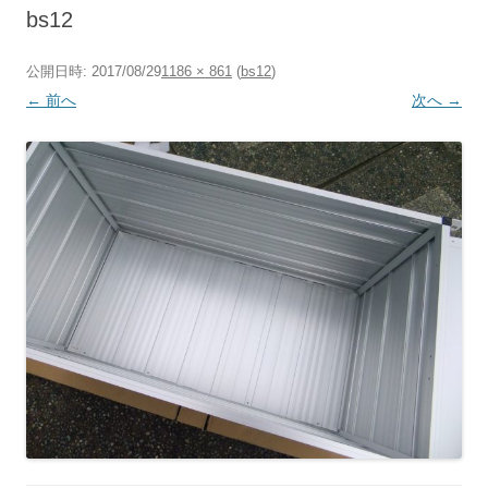
へ
bs12
ス
キ
ッ
プ
公開日時:
2017/08/29
1186 × 861
(
bs12
)
← 前へ
次へ →