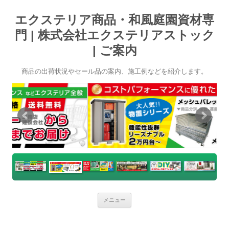
エクステリア商品・和風庭園資材専
門 | 株式会社エクステリアストック
| ご案内
商品の出荷状況やセール品の案内、施工例などを紹介します。
コ
メニュー
ン
テ
ン
ツ