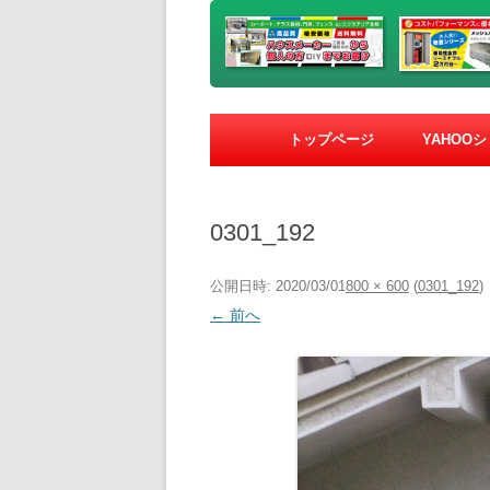
トップページ
YAHOO
0301_192
公開日時:
2020/03/01
800 × 600
(
0301_192
)
← 前へ