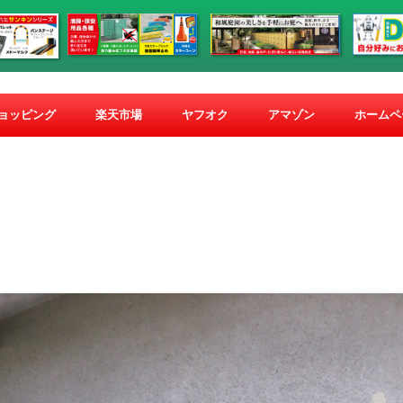
コ
ン
ショッピング
楽天市場
ヤフオク
アマゾン
ホームペ
テ
ン
ツ
へ
ス
キ
ッ
プ