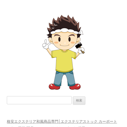
ナ
ビ
ゲ
ー
シ
ョ
ン
検
索:
格安エクステリア和風商品専門│エクステリアストック カーポート