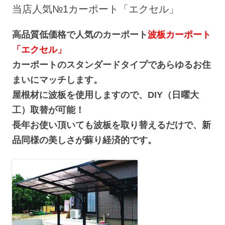
へ
当店人気№1カーポート「エクセル」
ス
キ
ッ
プ
高品質低価格で人気のカーポート
波板カーポート
「エクセル」
カーポートのスタンダードタイプであらゆるお住
まいにマッチします。
屋根材に波板を使用しますので、DIY（日曜大
工）取替が可能！
長年お使い頂いても波板を取り替えるだけで、新
品同様の美しさが蘇り経済的です。