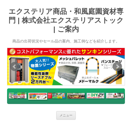
エクステリア商品・和風庭園資材専
門 | 株式会社エクステリアストック
| ご案内
商品の出荷状況やセール品の案内、施工例などを紹介します。
コ
メニュー
ン
テ
ン
ツ