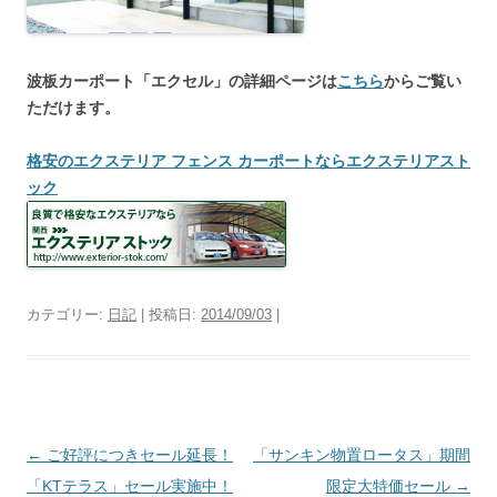
波板カーポート「エクセル」の詳細ページは
こちら
からご覧い
ただけます。
格安のエクステリア フェンス カーポートならエクステリアスト
ック
カテゴリー:
日記
| 投稿日:
2014/09/03
|
投
←
ご好評につきセール延長！
「サンキン物置ロータス」期間
稿
「KTテラス」セール実施中！
限定大特価セール
→