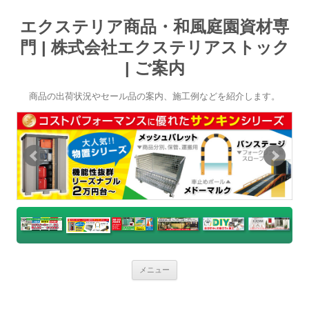
エクステリア商品・和風庭園資材専
門 | 株式会社エクステリアストック
| ご案内
商品の出荷状況やセール品の案内、施工例などを紹介します。
コ
メニュー
ン
テ
ン
ツ