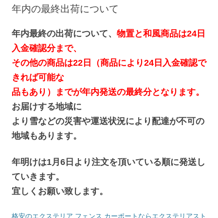
へ
年内の最終出荷について
ス
キ
ッ
プ
年内最終の出荷について、
物置と和風商品は24日
入金確認分まで、
その他の商品は22日（商品により24日入金確認で
きれば可能な
品もあり）までが年内発送の最終分となります。
お届けする地域に
より雪などの災害や運送状況により配達が不可の
地域もあります。
年明けは1月6日より注文を頂いている順に発送し
ていきます。
宜しくお願い致します。
格安のエクステリア フェンス カーポートならエクステリアスト