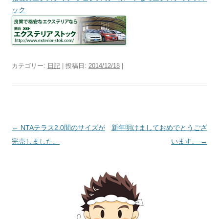
ック
カテゴリー:
日記
| 投稿日:
2014/12/18
|
投
←
NTAテラス2.0間のサイズが
新年明けましておめでとうござ
稿
完売しました。
います。
→
ナ
ビ
ゲ
ー
シ