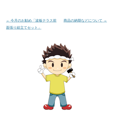
投
←
今月のお勧め「波板テラス前
商品の納期などについて
→
稿
面張り組立てセット」
ナ
ビ
ゲ
ー
シ
ョ
ン