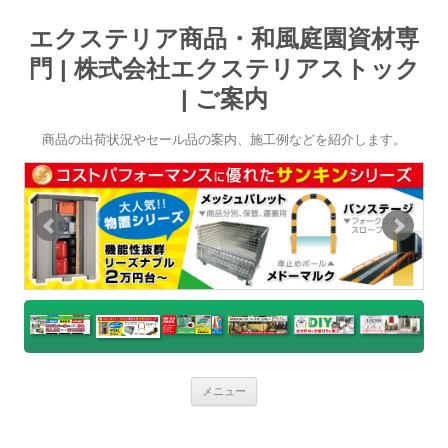
エクステリア商品・和風庭園資材専
門 | 株式会社エクステリアストック
| ご案内
商品の出荷状況やセール品の案内、施工例などを紹介します。
コ
メニュー
ン
テ
ン
ツ