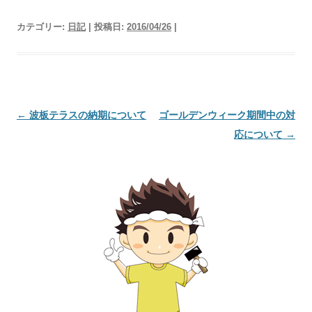
カテゴリー:
日記
| 投稿日:
2016/04/26
|
投
←
波板テラスの納期について
ゴールデンウィーク期間中の対
稿
応について
→
ナ
ビ
ゲ
ー
シ
ョ
ン