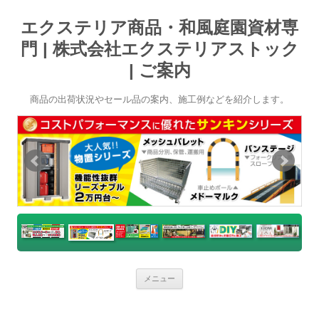
エクステリア商品・和風庭園資材専
門 | 株式会社エクステリアストック
| ご案内
商品の出荷状況やセール品の案内、施工例などを紹介します。
コ
メニュー
ン
テ
ン
ツ