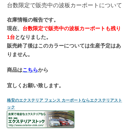
へ
台数限定で販売中の波板カーポートについて
ス
キ
ッ
プ
在庫情報の報告です。
現在、
台数限定で販売中の波板カーポートも残り
1台
となりました。
販売終了後はこのカラーについては生産予定はあ
りません。
商品は
こちら
から
宜しくお願い致します。
格安のエクステリア フェンス カーポートならエクステリアスト
ック