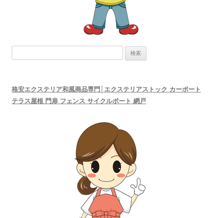
検
索:
格安エクステリア和風商品専門│エクステリアストック カーポート
テラス屋根 門扉 フェンス サイクルポート 網戸