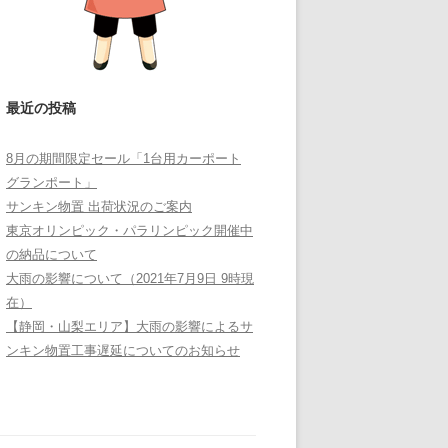
最近の投稿
8月の期間限定セール「1台用カーポート
グランポート」
サンキン物置 出荷状況のご案内
東京オリンピック・パラリンピック開催中
の納品について
大雨の影響について（2021年7月9日 9時現
在）
【静岡・山梨エリア】大雨の影響によるサ
ンキン物置工事遅延についてのお知らせ