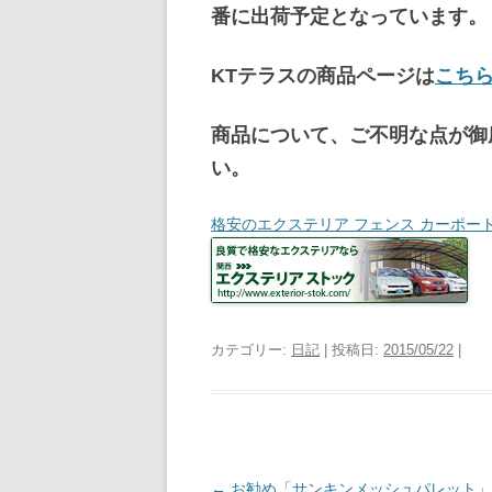
番に出荷予定となっています。
KTテラスの商品ページは
こち
商品について、ご不明な点が御
い。
格安のエクステリア フェンス カーポー
カテゴリー:
日記
| 投稿日:
2015/05/22
|
投
←
お勧め「サンキンメッシュパレット」