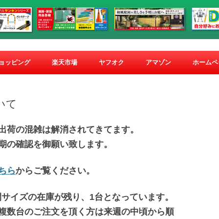
コ
ン
ショッピング
楽天市場
ヤフオク
アマゾン
ホームペ
テ
ン
ツ
へ
ス
いて
キ
ッ
プ
出荷の混雑は解消されてきてます。
期の確認を御願い致します。
ちら
からご覧ください。
間サイズの在庫が残り、1台となっています。
複数台のご注文を頂く方は来週の中頃から順