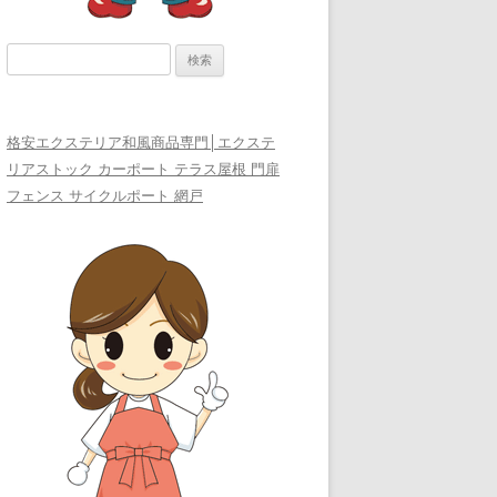
検
索:
格安エクステリア和風商品専門│エクステ
リアストック カーポート テラス屋根 門扉
フェンス サイクルポート 網戸