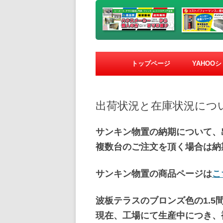
トップページ
YAHOO
出荷状況と在庫状況につ
サンキン物置の納期について、
複数台のご注文を頂く場合は納
サンキン物置の商品ページは
こ
波板テラスのブロンズ色の1.5
現在、工場にて生産中につき、