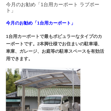
へ
今月のお勧め「1台用カーポート ラブポー
ス
キ
ト」
ッ
プ
今月のお勧め「1台用カーポート」
1台用カーポートで最もポピュラーなタイプのカ
ーポートです。2本脚仕様でお住まいの駐車場、
車庫、ガレージ、お庭等の駐車スペースを有効活
用できます。