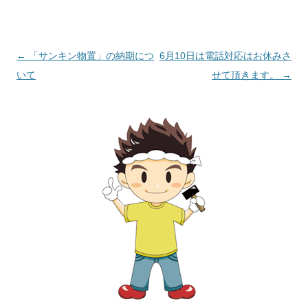
投
←
「サンキン物置」の納期につ
6月10日は電話対応はお休みさ
稿
いて
せて頂きます。
→
ナ
ビ
ゲ
ー
シ
ョ
ン