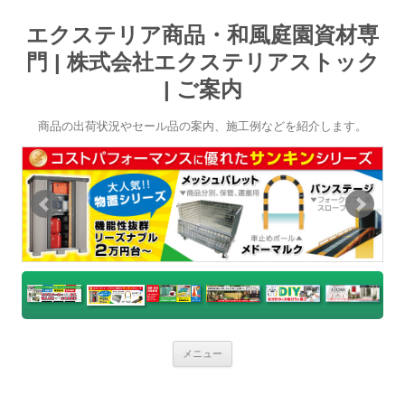
エクステリア商品・和風庭園資材専
門 | 株式会社エクステリアストック
| ご案内
商品の出荷状況やセール品の案内、施工例などを紹介します。
コ
メニュー
ン
テ
ン
ツ