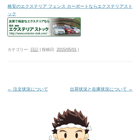
格安のエクステリア フェンス カーポートならエクステリアスト
ック
カテゴリー:
日記
| 投稿日:
2015/05/01
|
投
←
注文状況について
出荷状況と在庫状況について
→
稿
ナ
ビ
ゲ
ー