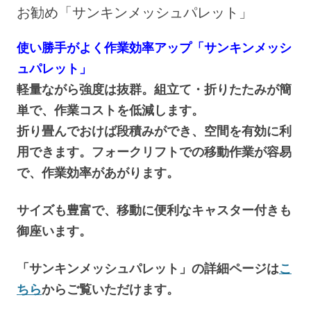
へ
お勧め「サンキンメッシュパレット」
ス
キ
ッ
プ
使い勝手がよく作業効率アップ「サンキンメッシ
ュパレット」
軽量ながら強度は抜群。組立て・折りたたみが簡
単で、作業コストを低減します。
折り畳んでおけば段積みができ、空間を有効に利
用できます。フォークリフトでの移動作業が容易
で、作業効率があがります。
サイズも豊富で、移動に便利なキャスター付きも
御座います。
「サンキンメッシュパレット」の詳細ページは
こ
ちら
からご覧いただけます。