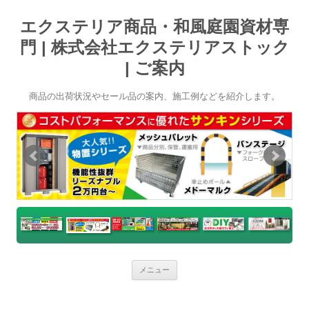
エクステリア商品・和風庭園資材専
門 | 株式会社エクステリアストック
| ご案内
商品の出荷状況やセール品の案内、施工例などを紹介します。
コ
メニュー
ン
テ
ン
ツ