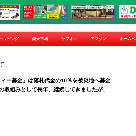
コ
ン
ショッピング
楽天市場
ヤフオク
アマゾン
ホームペ
テ
ン
ツ
へ
ス
て。
キ
ッ
プ
ティー募金」は落札代金の10％を被災地へ募金
の取組みとして長年、継続してきましたが、