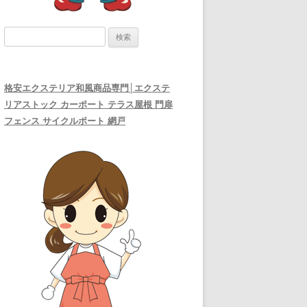
検
索:
格安エクステリア和風商品専門│エクステ
リアストック カーポート テラス屋根 門扉
フェンス サイクルポート 網戸