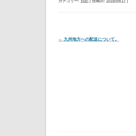
カテゴリー:
日記
| 投稿日:
2016/04/17
|
投
←
九州地方への配送について。
稿
ナ
ビ
ゲ
ー
シ
ョ
ン