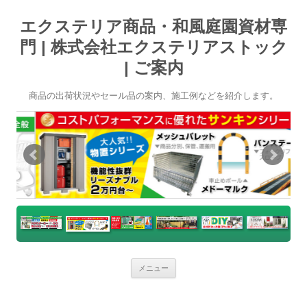
エクステリア商品・和風庭園資材専
門 | 株式会社エクステリアストック
| ご案内
商品の出荷状況やセール品の案内、施工例などを紹介します。
コ
メニュー
ン
テ
ン
ツ