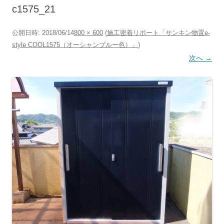
へ
c1575_21
ス
キ
ッ
プ
公開日時:
2018/06/14
800 × 600
(
施工密着リポート「サンキン物置e-
style COOL1575（オーシャンブルー色）」
)
次へ →