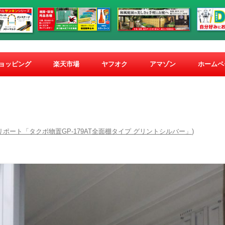
コ
ン
ショッピング
楽天市場
ヤフオク
アマゾン
ホームペ
テ
ン
ツ
へ
ス
キ
ッ
プ
ポート「タクボ物置GP-179AT全面棚タイプ グリントシルバー」
)