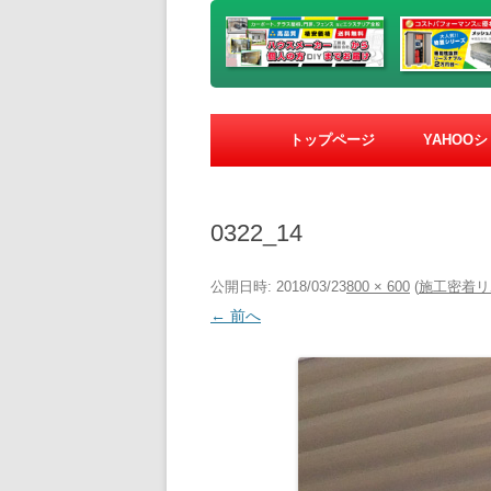
トップページ
YAHOO
0322_14
公開日時:
2018/03/23
800 × 600
(
施工密着リ
← 前へ