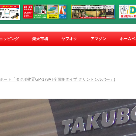
コ
ン
ショッピング
楽天市場
ヤフオク
アマゾン
ホームペ
テ
ン
ツ
へ
ス
キ
ッ
プ
ポート「タクボ物置GP-179AT全面棚タイプ グリントシルバー」
)