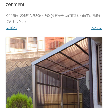
へ
zenmen6
ス
キ
ッ
プ
公開日時:
2015/12/28
600 × 800
(
波板テラス前面張りの施工に密着し
てきました。
)
← 前へ
次へ →