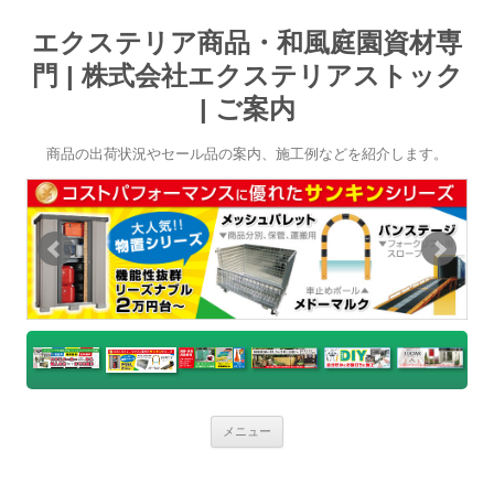
エクステリア商品・和風庭園資材専
門 | 株式会社エクステリアストック
| ご案内
商品の出荷状況やセール品の案内、施工例などを紹介します。
コ
メニュー
ン
テ
ン
ツ