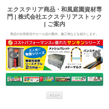
エクステリア商品・和風庭園資材専
門 | 株式会社エクステリアストック
| ご案内
商品の出荷状況やセール品の案内、施工例などを紹介します。
コ
メニュー
ン
テ
ン
ツ