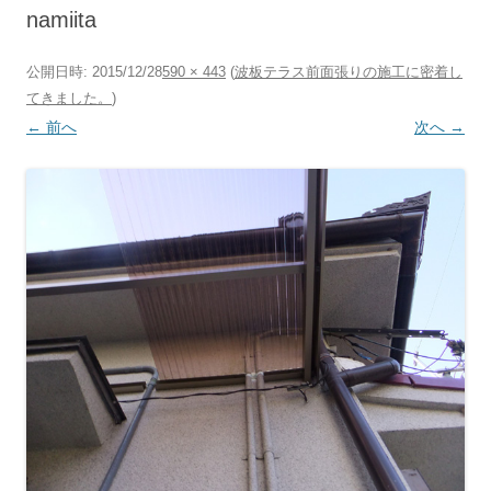
へ
namiita
ス
キ
ッ
プ
公開日時:
2015/12/28
590 × 443
(
波板テラス前面張りの施工に密着し
てきました。
)
← 前へ
次へ →