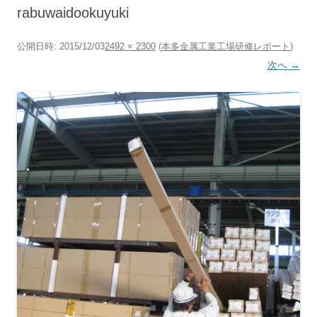
へ
rabuwaidookuyuki
ス
キ
ッ
プ
公開日時:
2015/12/03
2492 × 2300
(
本多金属工業工場研修レポート
)
次へ →