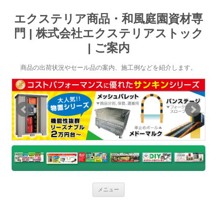
エクステリア商品・和風庭園資材専
門 | 株式会社エクステリアストック
| ご案内
商品の出荷状況やセール品の案内、施工例などを紹介します。
コ
メニュー
ン
テ
ン
ツ