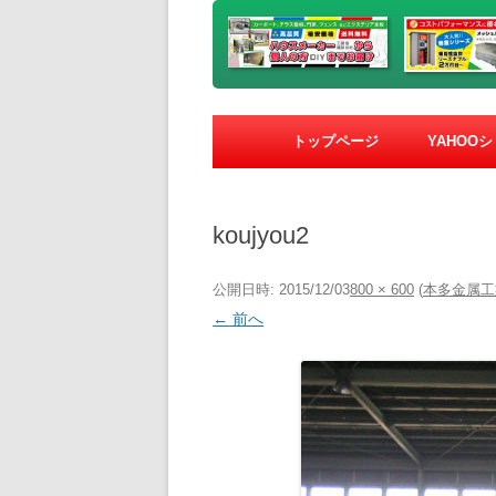
トップページ
YAHOO
koujyou2
公開日時:
2015/12/03
800 × 600
(
本多金属工
← 前へ