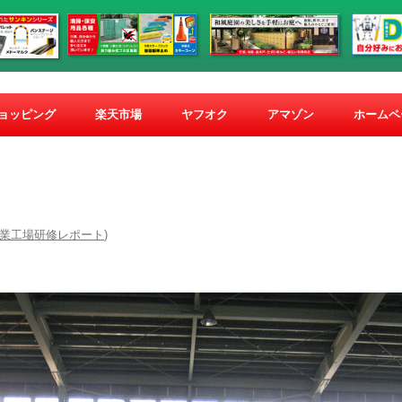
コ
ン
ショッピング
楽天市場
ヤフオク
アマゾン
ホームペ
テ
ン
ツ
へ
ス
キ
ッ
プ
業工場研修レポート
)