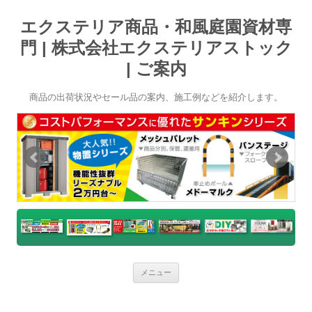
エクステリア商品・和風庭園資材専
門 | 株式会社エクステリアストック
| ご案内
商品の出荷状況やセール品の案内、施工例などを紹介します。
コ
メニュー
ン
テ
ン
ツ