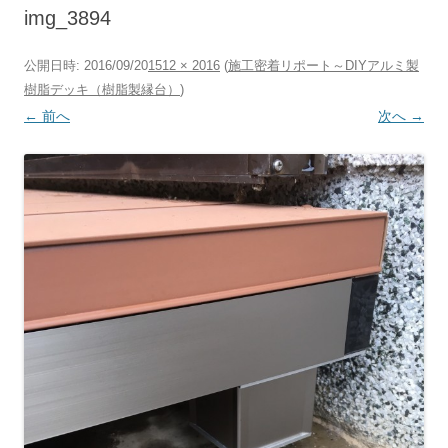
へ
img_3894
ス
キ
ッ
プ
公開日時:
2016/09/20
1512 × 2016
(
施工密着リポート～DIYアルミ製
樹脂デッキ（樹脂製縁台）
)
← 前へ
次へ →